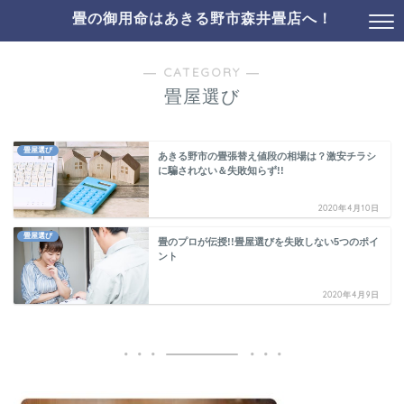
畳の御用命はあきる野市森井畳店へ！
― CATEGORY ―
畳屋選び
畳屋選び
あきる野市の畳張替え値段の相場は？激安チラシ
に騙されない＆失敗知らず!!
2020年4月10日
畳屋選び
畳のプロが伝授!!畳屋選びを失敗しない5つのポイ
ント
2020年4月9日